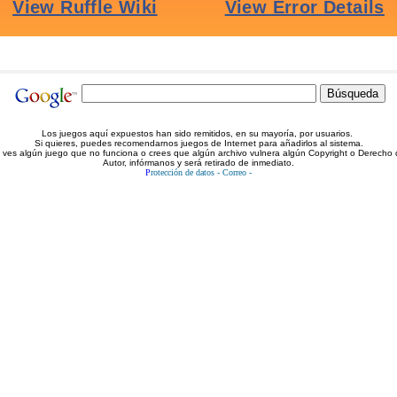
Los juegos aquí expuestos han sido remitidos, en su mayoría, por usuarios.
Si quieres, puedes recomendarnos juegos de Internet para añadirlos al sistema.
i ves algún juego que no funciona o crees que algún archivo vulnera algún Copyright o Derecho 
Autor, infórmanos y será retirado de inmediato.
P
rotección de datos
-
Correo
-