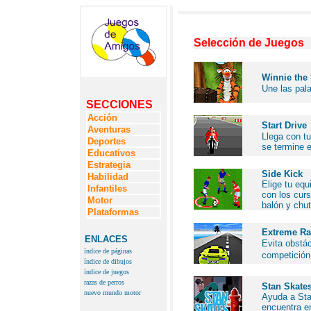
Selección de Juegos
Winnie the
Une las pala
SECCIONES
Acción
Start Drive
Aventuras
Llega con tu
Deportes
se termine 
Educativos
Estrategia
Side Kick
Habilidad
Elige tu equ
Infantiles
con los curs
Motor
balón y chut
Plataformas
Extreme Ra
ENLACES
Evita obstác
índice de páginas
competición
índice de dibujos
índice de juegos
razas de perros
Stan Skate
nuevo mundo motor
Ayuda a Sta
encuentra en