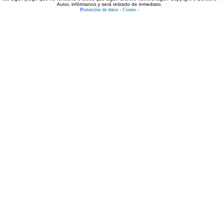
Autor, infórmanos y será retirado de inmediato.
P
rotección de datos
-
Correo
-