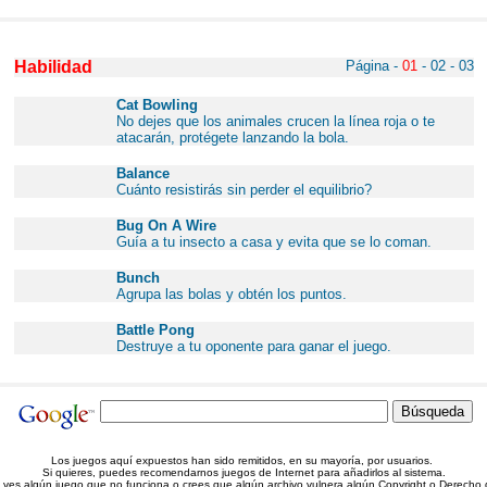
Habilidad
Página -
01
-
02
-
03
Cat Bowling
No dejes que los animales crucen la línea roja o te
atacarán, protégete lanzando la bola.
Balance
Cuánto resistirás sin perder el equilibrio?
Bug On A Wire
Guía a tu insecto a casa y evita que se lo coman.
Bunch
Agrupa las bolas y obtén los puntos.
Battle Pong
Destruye a tu oponente para ganar el juego.
Los juegos aquí expuestos han sido remitidos, en su mayoría, por usuarios.
Si quieres, puedes recomendarnos juegos de Internet para añadirlos al sistema.
i ves algún juego que no funciona o crees que algún archivo vulnera algún Copyright o Derecho 