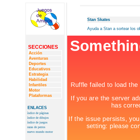
Stan Skates
Ayuda a Stan a sortear los o
SECCIONES
Acción
Aventuras
Deportes
Educativos
Estrategia
Habilidad
Infantiles
Motor
Plataformas
ENLACES
índice de páginas
índice de dibujos
índice de juegos
razas de perros
nuevo mundo motor