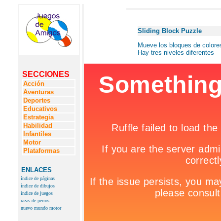
Sliding Block Puzzle
Mueve los bloques de colores 
Hay tres niveles diferentes
SECCIONES
Acción
Aventuras
Deportes
Educativos
Estrategia
Habilidad
Infantiles
Motor
Plataformas
ENLACES
índice de páginas
índice de dibujos
índice de juegos
razas de perros
nuevo mundo motor