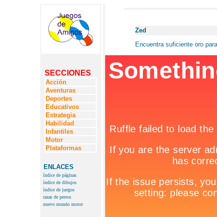
Zed
Encuentra suficiente oro para 
SECCIONES
Acción
Aventuras
Deportes
Educativos
Estrategia
Habilidad
Infantiles
Motor
Plataformas
ENLACES
índice de páginas
índice de dibujos
índice de juegos
razas de perros
nuevo mundo motor